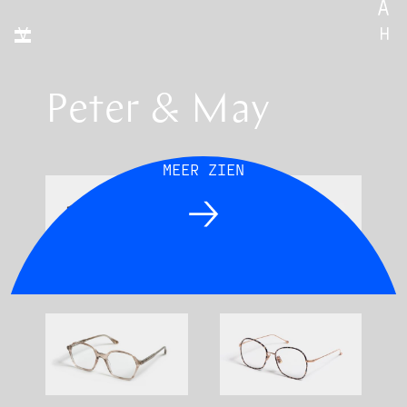
Peter & May
MEER ZIEN
Alma Tokyo Tortoise
Candy Saguaro